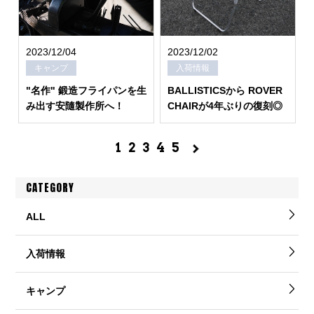
2023/12/04
2023/12/02
キャンプ
入荷情報
"名作" 鍛造フライパンを生
BALLISTICSから ROVER
み出す安隨製作所へ！
CHAIRが4年ぶりの復刻◎
1
2
3
4
5
CATEGORY
ALL
入荷情報
キャンプ