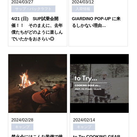
2024/03/27
2024/03/12
サップ・パックラフト
入荷情報
4/21 (日) SUP試乗会開
GIARDINO POP-UP に来
催！！ そのまえに、去年
るしかない理由…
僕たちがどのように楽しん
でいたかをおさらい◎
2024/02/28
2024/02/14
キャンプ
キャンプ
焚火会にはこんな装備で挑
to Try COOKING GEAR