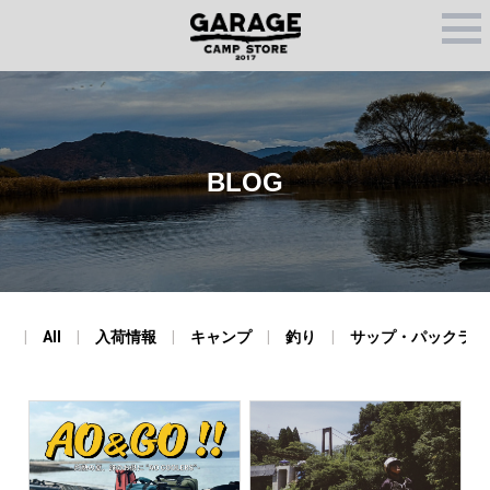
M
E
N
U
BLOG
All
入荷情報
キャンプ
釣り
サップ・パックラフ