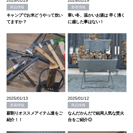
2025/01/29
2025/01/29
商品情報
新着情報
キャンプでお米どうやって炊い
寒い冬、温かいお湯は 早く沸く
てますか？
に越した事はない！
2025/01/13
2025/01/12
新着情報
商品情報
薪割りオススメアイテム達をご
なんだかんだで結局人気な焚火
紹介！！
台をご紹介◎