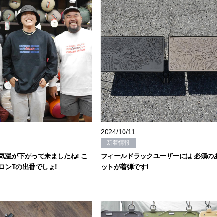
2024/10/11
新着情報
気温が下がって来ましたね! こ
フィールドラックユーザーには 必須の
ロンTの出番でしょ!
ットが着弾です!