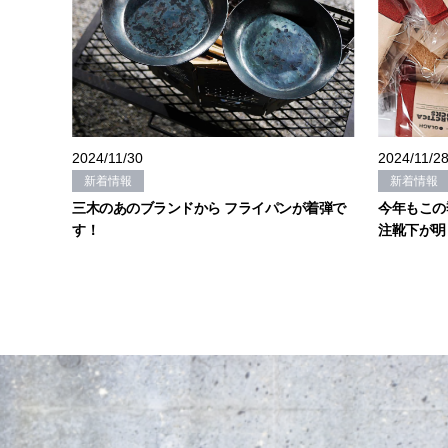
2024/11/30
2024/11/2
新着情報
新着情報
三木のあのブランドから フライパンが着弾で
今年もこの季
す！
注靴下が明日R