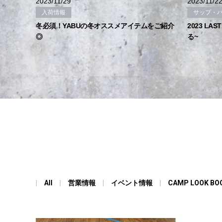
2023/11/29
2023/11/2
入荷情報
サップ・
冬必須！YABUの冬オススメアイテムをご紹介
2023 LA
◎
る~
All
営業情報
イベント情報
CAMP LOOK BO