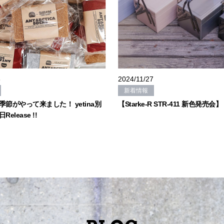
8
2024/11/27
新着情報
節がやって来ました！ yetina別
【Starke-R STR-411 新色発売会】
elease !!