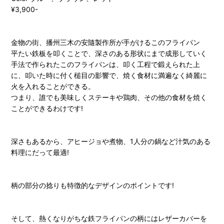
¥3,900-
金物の街、播州三木の安隨製作所が手がけるこのフライパン
平たい鉄板を叩くことで、深さのある形状にまで成形していく
手法で作られたこのフライパンは、叩く工程で鍛えられた上
に、叩いた時に付く槌目の影響で、焼く食材に満遍なく綺麗に
火を入れることができる。
つまり、誰でも美味しくステーキや鶏肉、その他の食材を焼く
ことができるわけです!
深さもあるから、アヒージョや煮物、1人分の鍋など汁気のある
料理にだって最適!
柄の部分の捻りも特徴的なデザインのポイントです!
そして、熱くなりがちな鉄フライパンの柄にはレザーカバーを