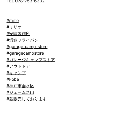
TEL 078-753-6302
#millio
#ミリオ
#安隨製作所
#鍛造フライパン
#garage_camp_store
#garagecampstore
#ガレージキャンプストア
#アウトドア
#キャンプ
#kobe
#神戸市垂水区
#ジェームス山
#薪販売しております