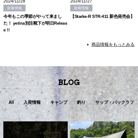
2024/11/28
2024/11/27
新着情報
新着情報
今年もこの季節がやって来まし
【Starke-R STR-411 新色発売会】
た！ yetina別注靴下が明日Releas
e !!
商品情報をもっとみる
BLOG
All
入荷情報
キャンプ
釣り
サップ・パックラフ