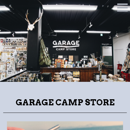
M
E
N
U
GARAGE CAMP STORE