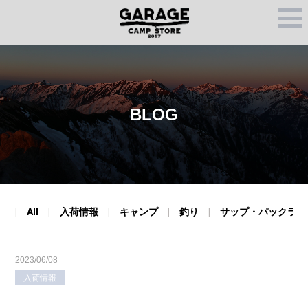
M
E
N
U
BLOG
All
入荷情報
キャンプ
釣り
サップ・パックラフ
2023/06/08
入荷情報