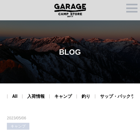
M
E
N
U
BLOG
All
入荷情報
キャンプ
釣り
サップ・パックラフ
2023/05/06
キャンプ