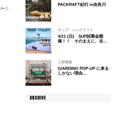
PACKRAFT紀行 in由良川
ね〜△
サップ・パックラフト
4/21 (日) SUP試乗会開
催！！ そのまえに、去年
僕たちがどのように楽しん
でいたかをおさらい◎
入荷情報
GIARDINO POP-UP に来る
しかない理由…
ARCHIVE