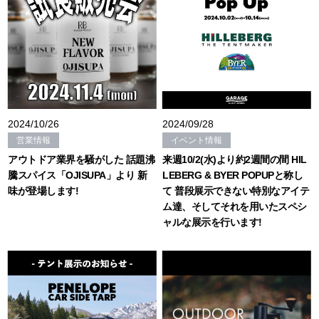
2024/10/26
2024/09/28
営業情報
イベント情報
アウトドア業界を騒がした 話題沸
来週10/2(水)より約2週間の間 HIL
騰スパイス「OJISUPA」より 新
LEBERG & BYER POPUPと称し
味が登場します!
て 普段展示できない特別なアイテ
ム達、そしてそれを用いたスペシ
ャルな展示を行います!