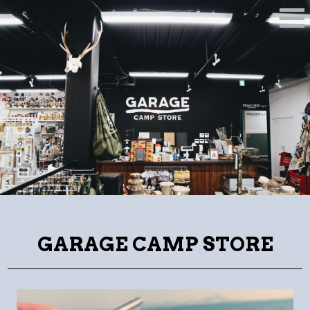
M
E
N
U
GARAGE CAMP STORE