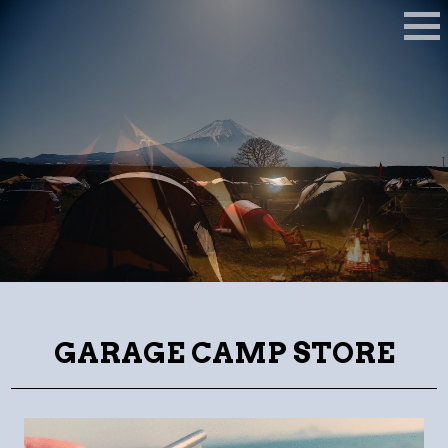
M
E
N
U
GARAGE CAMP STORE