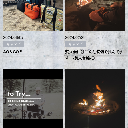
2024/08/07
2024/02/28
キャンプ
キャンプ
AO＆GO !!!
焚火会にはこんな装備で挑んでま
す -焚火台編-◎