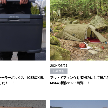
2024/03/21
新着情報
クーラーボックス ICEBOX EL
アウトドアマン心を 鷲掴みにして離さ
ました！！！
MSRの新作テント着弾！！