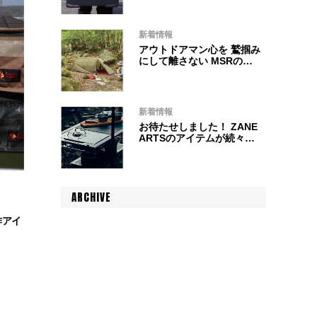
新着情報
アウトドアマン心を 鷲掴み
にして離さない MSRの新
作テント着弾！！
新着情報
お待たせしました！ ZANE
ARTSのアイテムが続々と
入荷しました！
ARCHIVE
作アイ