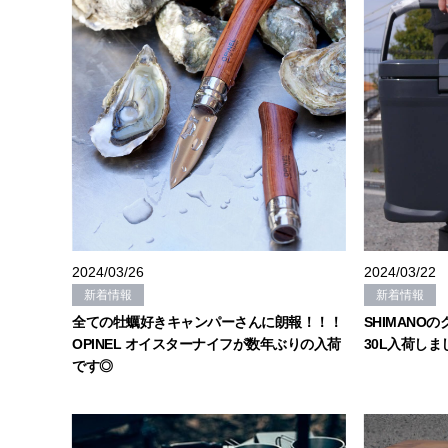
2024/03/26
2024/03/22
新着情報
新着情報
全ての牡蠣好きキャンパーさんに朗報！！！
SHIMANOの
OPINEL オイスターナイフが数年ぶりの入荷
30L入荷し
です◎