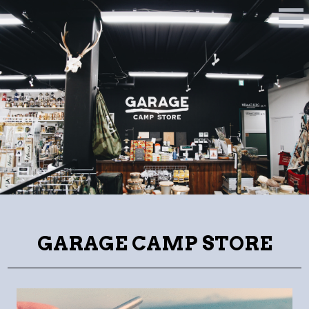
M
E
N
U
GARAGE CAMP STORE